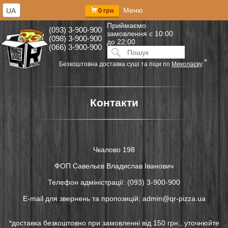
Меню
UA
0 грн
Приймаємо
(093) 3-900-900
замовлення
с 10:00
(098) 3-900-900
до 22:00
(066) 3-900-900
Искать:
ПОИСК
*
Безкоштовна доставка суші та піци по
Миколаєву
Контакти
Чкалово 198
ФОП Савельєв Владислав Іванович
Телефон адміністрації: (093) 3-900-900
E-mail для звернень та пропозицій: admin@qr-pizza.ua
*доставка безкоштовно при замовленні від 150 грн., уточнюйте