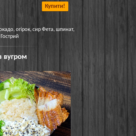
Купити!
окадо, огірок, сир Фета, шпинат,
 Гострий
з вугром