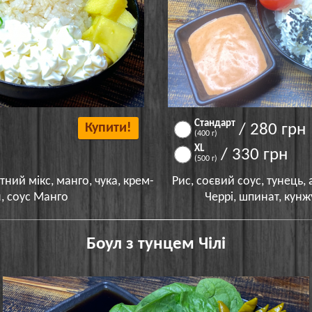
Стандарт
Купити!
/ 280 грн
(400 г)
XL
/ 330 грн
(500 г)
тний мікс, манго, чука, крем-
Рис, соєвий соус, тунець,
, соус Манго
Черрі, шпинат, кунж
Боул з тунцем Чілі