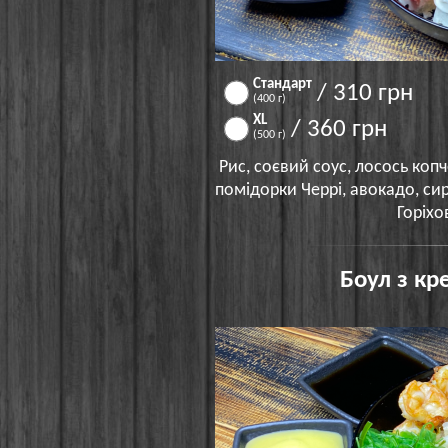
Стандарт
/ 310 грн
(400 г)
XL
/ 360 грн
(500 г)
Рис, соєвий соус, лосось коп
помідорки Черрі, авокадо, сир
Горіхо
Боул з кр