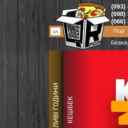
(093)
(098)
(066)
Піца
UA
Безко