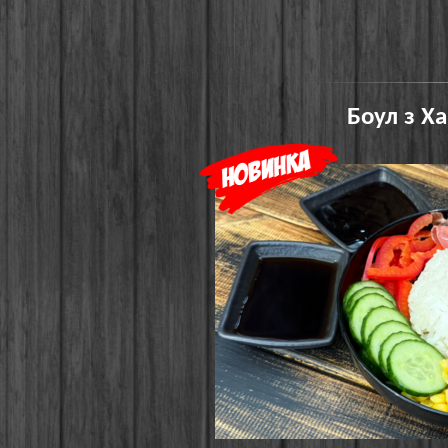
Боул з Х