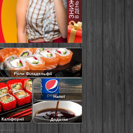
Роли Філадельфії
Напої
 Каліфорнії
Додатки