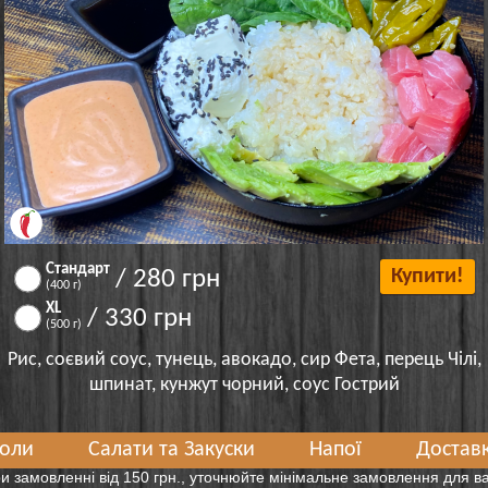
Стандарт
/ 280 грн
Купити!
(400 г)
XL
/ 330 грн
(500 г)
Рис, соєвий соус, тунець, авокадо, сир Фета, перець Чілі,
шпинат, кунжут чорний, соус Гострий
оли
Салати та Закуски
Напої
Доставк
и замовленні від 150 грн., уточнюйте мінімальне замовлення для 