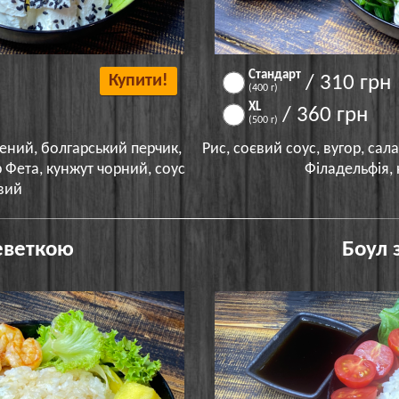
Стандарт
Купити!
/ 310 грн
(400 г)
ХL
/ 360 грн
(500 г)
чений, болгарський перчик,
Рис, соєвий соус, вугор, сала
 Фета, кунжут чорний, соус
Філадельфія, 
вий
еветкою
Боул 