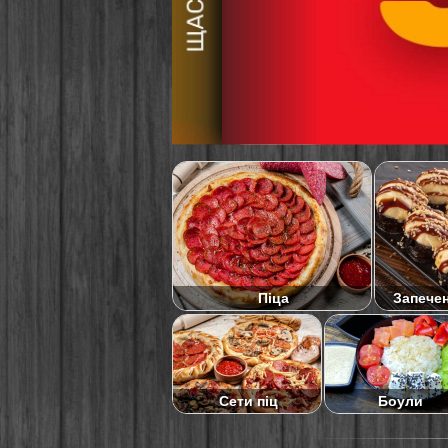
Піца
Запече
Сети піц
Боули