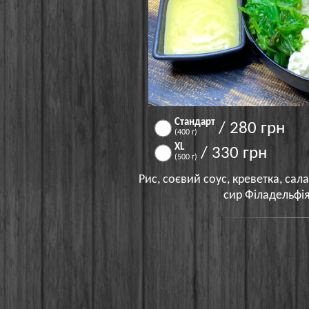
Стандарт
/ 280 грн
(400 г)
XL
/ 330 грн
(500 г)
Рис, соєвий соус, креветка, сала
сир Філадельфія