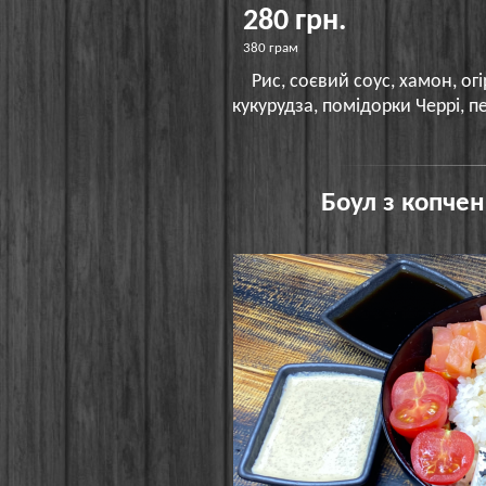
280 грн.
380 грам
Рис, соєвий соус, хамон, ог
кукурудза, помідорки Черрі, пе
Боул з копче