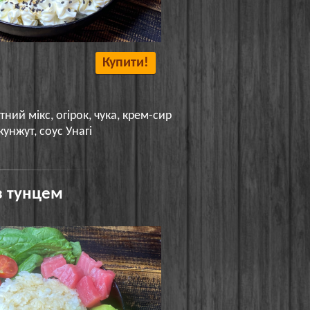
Купити!
тний мікс, огірок, чука, крем-сир
кунжут, соус Унагі
з тунцем