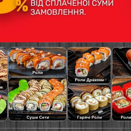
Роли
Роли Дракони
не
Суши Сети
Роли
Гарячі Роли