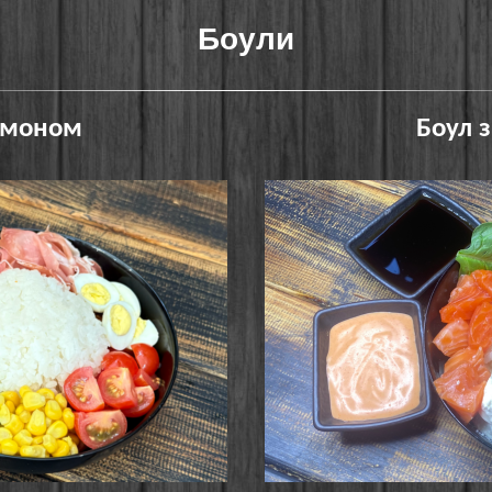
Боули
амоном
Боул 