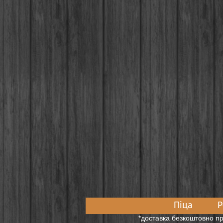
Піца
Р
*доставка безкоштовно пр