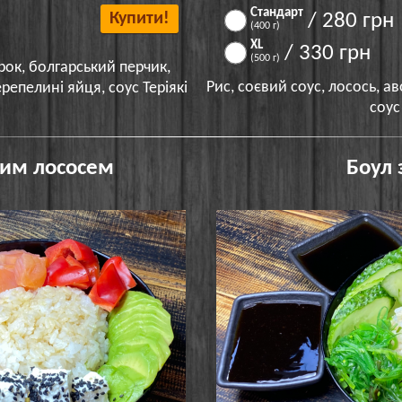
Стандарт
Купити!
/ 280 грн
(400 г)
XL
/ 330 грн
(500 г)
ірок, болгарський перчик,
Рис, соєвий соус, лосось, ав
репелині яйця, соус Теріякі
соус
ним лососем
Боул 