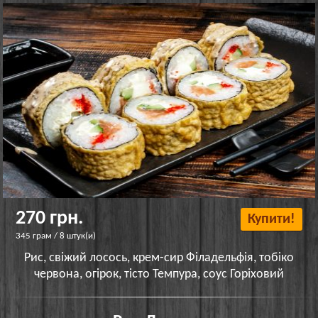
270 грн.
Купити!
345 грам / 8 штук(и)
Рис, свіжий лосось, крем-сир Філадельфія, тобіко
червона, огірок, тісто Темпура, соус Горіховий