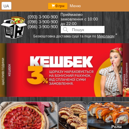
Меню
UA
0 грн
Приймаємо
(093) 3-900-900
замовлення
с 10:00
(098) 3-900-900
до 22:00
(066) 3-900-900
Искать:
ПОИСК
*
Безкоштовна доставка суші та піци по
Миколаєву
Роли