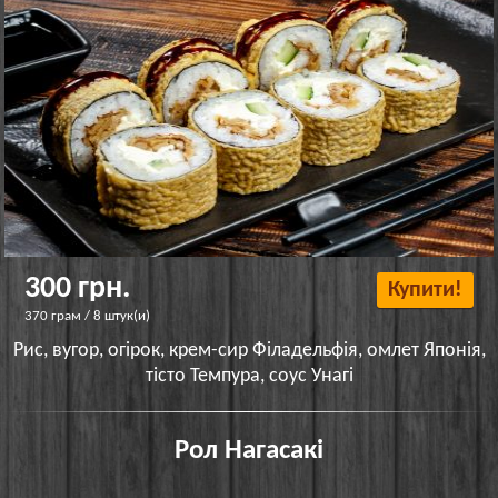
300 грн.
Купити!
370 грам / 8 штук(и)
Рис, вугор, огірок, крем-сир Філадельфія, омлет Японія,
тісто Темпура, соус Унагі
Рол Нагасакі