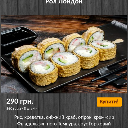
Рол Лондон
290 грн.
Купити!
360 грам / 8 штук(и)
Рис, креветка, сніжний краб, огірок, крем-сир
Філадельфія, тісто Темпура, соус Горіховий