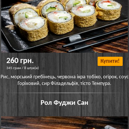
260 грн.
Купити!
345 грам / 8 штук(и)
Рис, морський гребінець, червона ікра тобіко, огірок, соус
Горіховий, сир Філадельфія, тісто Темпура.
Рол Фуджи Сан