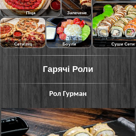
Піца
Запечене
Суши Сети
Сети піц
Боули
Гарячі Роли
Рол Гурман